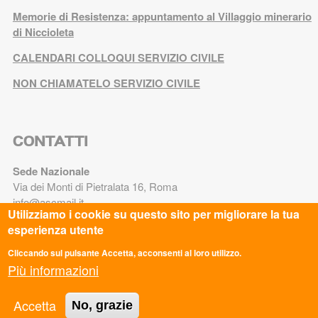
Memorie di Resistenza: appuntamento al Villaggio minerario
di Niccioleta
CALENDARI COLLOQUI SERVIZIO CIVILE
NON CHIAMATELO SERVIZIO CIVILE
CONTATTI
Sede Nazionale
Via dei Monti di Pietralata 16, Roma
info@ascmail.it
Utilizziamo i cookie su questo sito per migliorare la tua
0669349610
esperienza utente
Codice Fiscale: 97124450582
Cliccando sul pulsante Accetta, acconsenti al loro utilizzo.
P.iva: 05781521009
Più informazioni
TRASPARENZA
Accetta
No, grazie