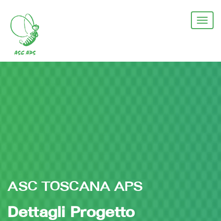
Salta
al
Togg
contenuto
navi
principale
ASC TOSCANA APS
Dettagli Progetto