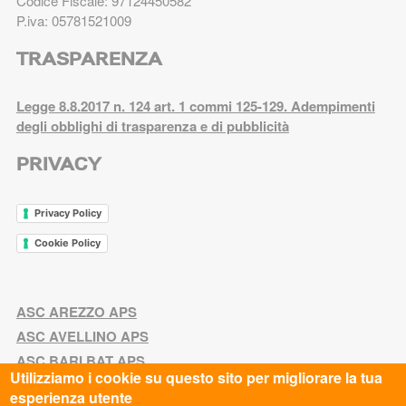
Codice Fiscale: 97124450582
P.iva: 05781521009
TRASPARENZA
Legge 8.8.2017 n. 124 art. 1 commi 125-129. Adempimenti
degli obblighi di trasparenza e di pubblicità
PRIVACY
Privacy Policy
Cookie Policy
ASC AREZZO APS
ASC AVELLINO APS
ASC BARI BAT APS
Utilizziamo i cookie su questo sito per migliorare la tua
ASC BASSA VAL DI CECINA APS
esperienza utente