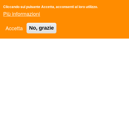
ASC BOLOGNA APS
Cliccando sul pulsante Accetta, acconsenti al loro utilizzo.
ASC BOLZANO APS
Più informazioni
ASC CALABRIA APS
ASC CAMPANIA APS
Accetta
No, grazie
ASC CASERTA APS
ASC CATANIA APS
ASC CESENA APS
ASC COSENZA APS
ASC EMILIA-ROMAGNA APS
ASC EMPOLI APS
ASC FERRARA APS
ASC FIRENZE APS
ASC FOGGIA APS
ASC FORLI' APS
ASC FRIULI VENEZIA GIULIA APS
ASC GORIZIA APS
ASC GROSSETO APS