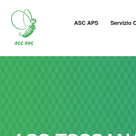
Salta
al
Navigazion
contenuto
ASC APS
Servizio C
principale
principale