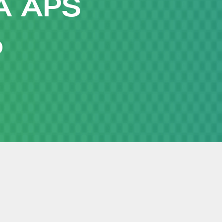
A APS
O