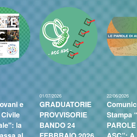
01/07/2026
22/06/2026
ovani e
GRADUATORIE
Comunic
 Civile
PROVVISORIE
Stampa 
le": la
BANDO 24
PAROLE 
assa al
FEBBRAIO 2026
ASC”: A