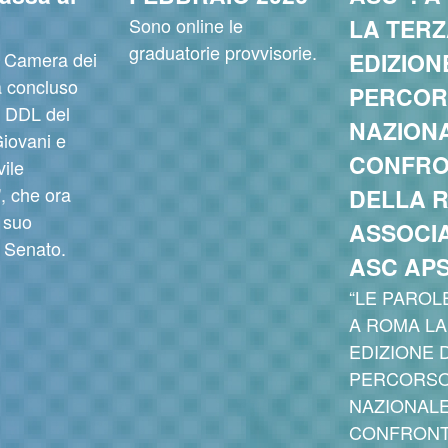
Sono online le
LA TER
graduatorie provvisorie.
la Camera dei
EDIZION
a concluso
PERCOR
l DDL del
NAZIONA
iovani e
CONFR
vile
, che ora
DELLA 
 suo
ASSOCIA
l Senato.
ASC AP
“LE PAROLE
A ROMA LA
EDIZIONE 
PERCORS
NAZIONALE
CONFRONT