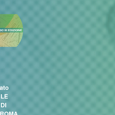
ato
“LE
DI
 ROMA