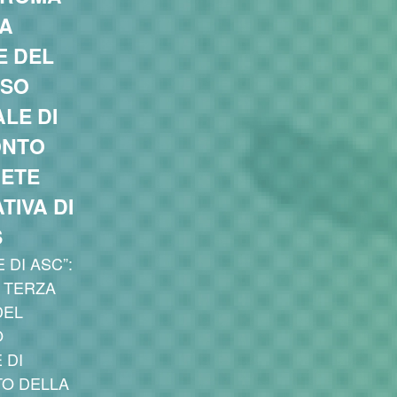
ZA
E DEL
SO
LE DI
ONTO
RETE
TIVA DI
S
 DI ASC”:
 TERZA
DEL
O
 DI
O DELLA