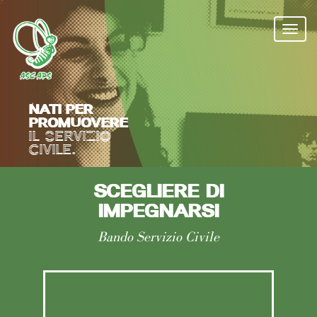
Salta
al
Togg
contenuto
navi
principale
NATI PER
PROMUOVERE
IL SERVIZIO
CIVILE.
SCEGLIERE DI
IMPEGNARSI
Bando Servizio Civile